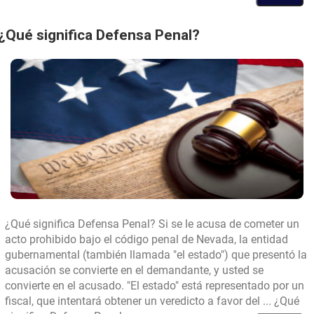
¿Puede
un
¿Qué significa Defensa Penal?
abogado
defender
a
alguien
que
sabe
que
es
culpable?
¿Qué significa Defensa Penal? Si se le acusa de cometer un
acto prohibido bajo el código penal de Nevada, la entidad
gubernamental (también llamada "el estado") que presentó la
acusación se convierte en el demandante, y usted se
convierte en el acusado. "El estado" está representado por un
fiscal, que intentará obtener un veredicto a favor del ... ¿Qué