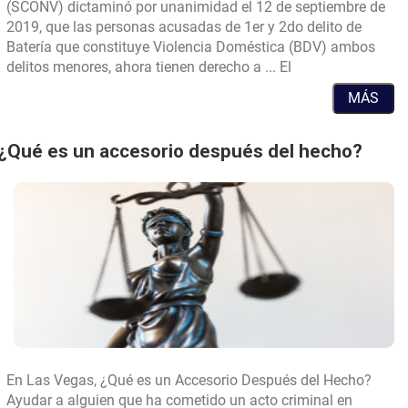
el
(SCONV) dictaminó por unanimidad el 12 de septiembre de
derecho
2019, que las personas acusadas de 1er y 2do delito de
a
Batería que constituye Violencia Doméstica (BDV) ambos
juicio
Tribunal
delitos menores, ahora tienen derecho a ... El
con
Supremo
MÁS
jurado
de
para
Nevada
los
establece
¿Qué es un accesorio después del hecho?
Delitos
el
Menores
derecho
de
a
Violencia
juicio
Dom
con
jurado
para
los
Delitos
Menores
de
En Las Vegas, ¿Qué es un Accesorio Después del Hecho?
Violencia
Ayudar a alguien que ha cometido un acto criminal en
Doméstica