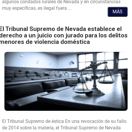
algunos condados rurales de Nevada y en circunstancias
¿Es
muy específicas, es ilegal fuera ...
MÁS
legal
la
prostitución
El Tribunal Supremo de Nevada establece el
en
derecho a un juicio con jurado para los delitos
Las
menores de violencia doméstica
Vegas?
Nevada
El Tribunal Supremo de
éstica En una revocación de su fallo
establece
de 2014 sobre la materia, el Tribunal Supremo de Nevada