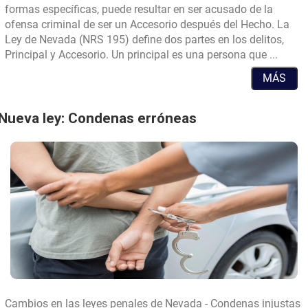
formas específicas, puede resultar en ser acusado de la
ofensa criminal de ser un Accesorio después del Hecho. La
Ley de Nevada (NRS 195) define dos partes en los delitos,
¿Qué
Principal y Accesorio. Un principal es una persona que ...
es
MÁS
un
acces
despu
Nueva ley: Condenas erróneas
del
hecho
Cambios en las leyes penales de Nevada - Condenas injustas