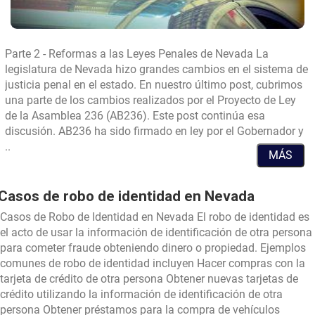
Parte 2 - Reformas a las Leyes Penales de Nevada La
legislatura de Nevada hizo grandes cambios en el sistema de
justicia penal en el estado. En nuestro último post, cubrimos
una parte de los cambios realizados por el Proyecto de Ley
de la Asamblea 236 (AB236). Este post continúa esa
discusión. AB236 ha sido firmado en ley por el Gobernador y
.
..
MÁS
Nueva
Ley:
Nevada
Casos de robo de identidad en Nevada
revisa
Casos de Robo de Identidad en Nevada El robo de identidad es
la
el acto de usar la información de identificación de otra persona
justicia
para cometer fraude obteniendo dinero o propiedad. Ejemplos
penal
comunes de robo de identidad incluyen Hacer compras con la
(Parte
tarjeta de crédito de otra persona Obtener nuevas tarjetas de
2)
crédito utilizando la información de identificación de otra
persona Obtener préstamos para la compra de vehículos