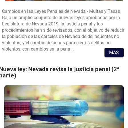
Cambios en las Leyes Penales de Nevada - Multas y Tasas
Bajo un amplio conjunto de nuevas leyes aprobadas por la
Legislatura de Nevada 2019, la justicia penal y los
procedimientos han sido revisados, con el objetivo de reducir
la población de las cárceles de Nevada de delincuentes no
violentos, y el cambio de penas para ciertos delitos no
.
violentos; con cambios en la pena ..
MÁS
NUEVA
LEY:
Servicio
Nueva ley: Nevada revisa la justicia penal (2ª
a
parte)
la
Comunidad
por
Multas
y
Tasas