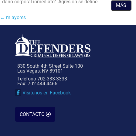
Definición
daño corporal inmediato". Agresión se define ...
MÁS
de
Asalto
Navegación
←
m
ayores
y
de
Agresión
los
puestos
830 South 4th Street Suite 100
Las Vegas, NV 89101
Teléfono 702-333-3333
Fax: 702-444-4466
Visítenos en Facebook
CONTACTO