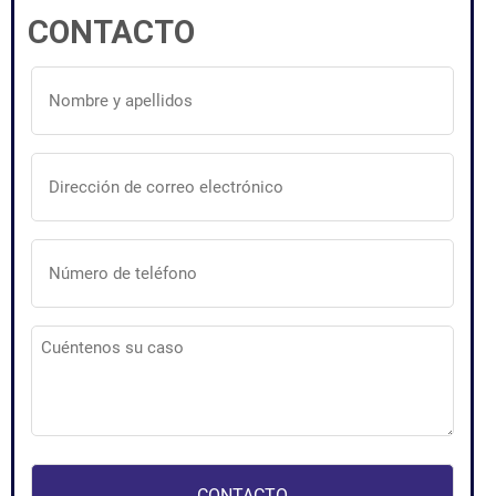
CONTACTO
Nombre
y
apellidos
(Obligatorio)
Dirección
de
correo
electrónico
(Obligatorio)
Número
de
teléfono
(Obligatorio)
Cuéntenos
su
caso
(Obligatorio)