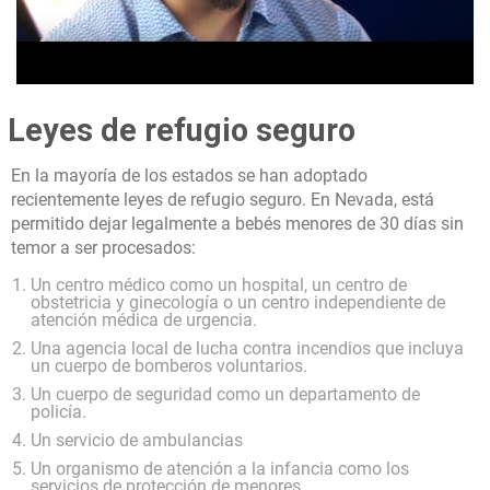
Leyes de refugio seguro
En la mayoría de los estados se han adoptado
recientemente leyes de refugio seguro. En Nevada, está
permitido dejar legalmente a bebés menores de 30 días sin
temor a ser procesados:
Un centro médico como un hospital, un centro de
obstetricia y ginecología o un centro independiente de
atención médica de urgencia.
Una agencia local de lucha contra incendios que incluya
un cuerpo de bomberos voluntarios.
Un cuerpo de seguridad como un departamento de
policía.
Un servicio de ambulancias
Un organismo de atención a la infancia como los
servicios de protección de menores