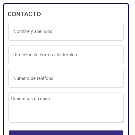
CONTACTO
Nombre
y
apellidos
(Obligatorio)
Dirección
de
correo
electrónico
(Obligatorio)
Número
de
teléfono
(Obligatorio)
Cuéntenos
su
caso
(Obligatorio)