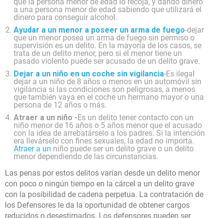
que la persona menor de edad lo recoja, y dando dinero
a una persona menor de edad sabiendo que utilizará el
dinero para conseguir alcohol.
Ayudar a un menor a poseer un arma de fuego
-dejar
que un menor posea un arma de fuego sin permiso o
supervisión es un delito. En la mayoría de los casos, se
trata de un delito menor, pero si el menor tiene un
pasado violento puede ser acusado de un delito grave.
Dejar a un niño en un coche sin vigilancia
-Es ilegal
dejar a un niño de 8 años o menos en un automóvil sin
vigilancia si las condiciones son peligrosas, a menos
que también vaya en el coche un hermano mayor o una
persona de 12 años o más.
Atraer a un niño -
Es un delito tener contacto con un
niño menor de 16 años o 5 años menor que el acusado
con la idea de arrebatárselo a los padres. Si la intención
era llevárselo con fines sexuales, la edad no importa.
Atraer a un
niño puede ser un delito grave o un delito
menor dependiendo de las circunstancias.
Las penas por estos delitos varían desde un delito menor
con poco o ningún tiempo en la cárcel a un delito grave
con la posibilidad de cadena perpetua. La contratación de
los Defensores le da la oportunidad de obtener cargos
reducidos o desestimados. Los defensores pueden ser