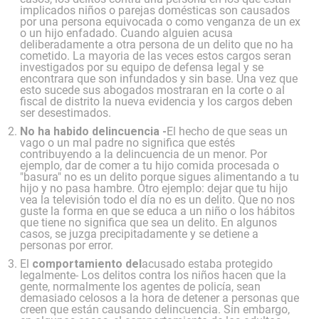
implicados niños o parejas domésticas son causados
por una persona equivocada o como venganza de un ex
o un hijo enfadado. Cuando alguien acusa
deliberadamente a otra persona de un delito que no ha
cometido. La mayoria de las veces estos cargos seran
investigados por su equipo de defensa legal y se
encontrara que son infundados y sin base. Una vez que
esto sucede sus abogados mostraran en la corte o al
fiscal de distrito la nueva evidencia y los cargos deben
ser desestimados.
No ha habido delincuencia -
El hecho de que seas un
vago o un mal padre no significa que estés
contribuyendo a la delincuencia de un menor. Por
ejemplo, dar de comer a tu hijo comida procesada o
"basura" no es un delito porque sigues alimentando a tu
hijo y no pasa hambre. Otro ejemplo: dejar que tu hijo
vea la televisión todo el día no es un delito. Que no nos
guste la forma en que se educa a un niño o los hábitos
que tiene no significa que sea un delito. En algunos
casos, se juzga precipitadamente y se detiene a
personas por error.
El
comportamiento del
acusado estaba protegido
legalmente- Los delitos contra los niños hacen que la
gente, normalmente los agentes de policía, sean
demasiado celosos a la hora de detener a personas que
creen que están causando delincuencia. Sin embargo,