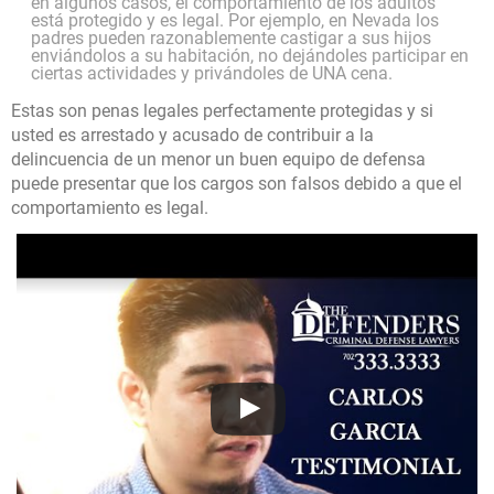
en algunos casos, el comportamiento de los adultos
está protegido y es legal. Por ejemplo, en Nevada los
padres pueden razonablemente castigar a sus hijos
enviándolos a su habitación, no dejándoles participar en
ciertas actividades y privándoles de UNA cena.
Estas son penas legales perfectamente protegidas y si
usted es arrestado y acusado de contribuir a la
delincuencia de un menor un buen equipo de defensa
puede presentar que los cargos son falsos debido a que el
comportamiento es legal.