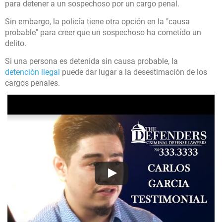
¿Tiene algún asunto con el que
para detener a un sospechoso por un cargo penal.
nuestros abogados puedan
Sin embargo, la policía tiene otra opción en la "causa
ayudarle?
probable" para creer que un sospechoso ha cometido un
delito.
Si una persona es detenida sin causa probable, la
No
Sí
detención ilegal
puede dar lugar a la desestimación de los
cargos penales.