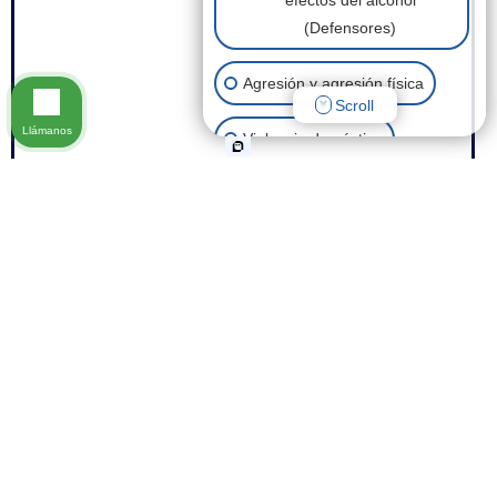
efectos del alcohol
(Defensores)
Agresión y agresión física
Scroll
Llámanos
Violencia doméstica
Posesión de drogas
Robo
Eliminación de antecedentes
penales
Fraude
Otros casos penales