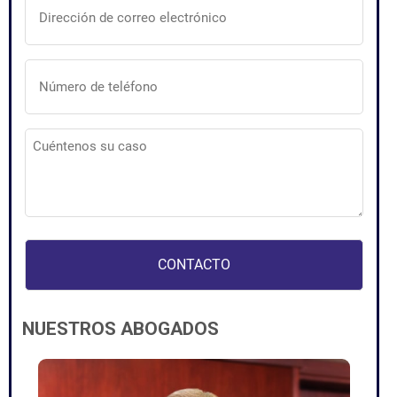
de
correo
electrónico
(Obligatorio)
Número
de
teléfono
(Obligatorio)
Cuéntenos
su
caso
(Obligatorio)
NUESTROS ABOGADOS