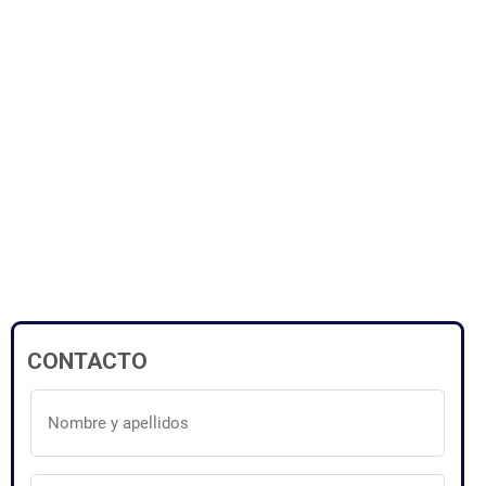
CONTACTO
Nombre
y
apellidos
(Obligatorio)
Dirección