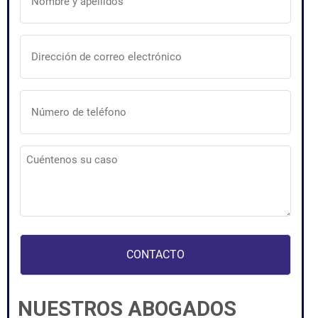
apellidos
(Obligatorio)
Dirección
de
correo
electrónico
(Obligatorio)
Número
de
teléfono
(Obligatorio)
Cuéntenos
su
caso
(Obligatorio)
NUESTROS ABOGADOS