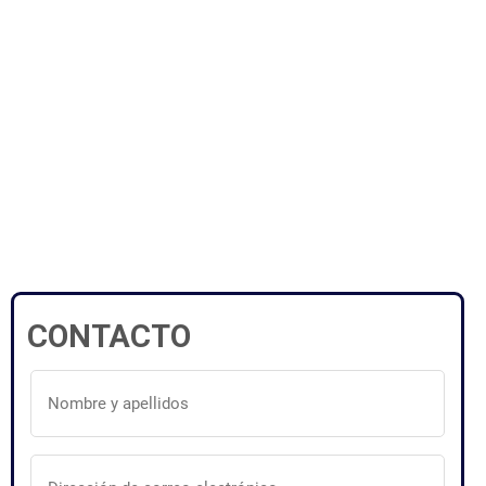
CONTACTO
Nombre
y
apellidos
(Obligatorio)
Dirección
de