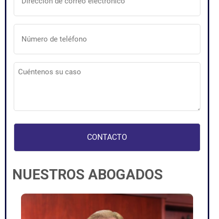
correo
electrónico
(Obligatorio)
Número
de
teléfono
(Obligatorio)
Cuéntenos
su
caso
(Obligatorio)
NUESTROS ABOGADOS