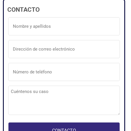
CONTACTO
Nombre
y
apellidos
(Obligatorio)
Dirección
de
correo
electrónico
(Obligatorio)
Número
de
teléfono
(Obligatorio)
Cuéntenos
su
caso
(Obligatorio)