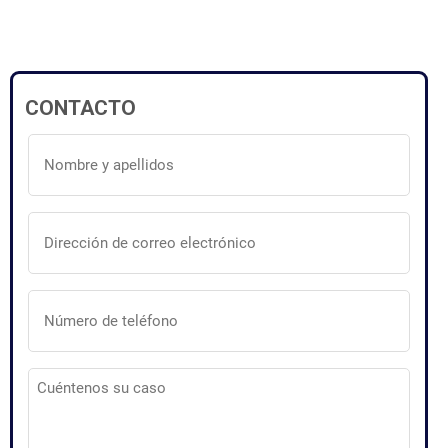
CONTACTO
Nombre
y
apellidos
(Obligatorio)
Dirección
de
correo
electrónico
(Obligatorio)
Número
de
teléfono
(Obligatorio)
Cuéntenos
su
caso
(Obligatorio)